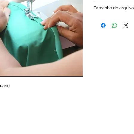
60
Tamanho do arquivo
51820 KB
uario 