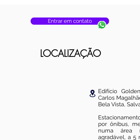
Entrar em contato
LOCALIZAÇÃO
Edifício Golde
Carlos Magalhãe
Bela Vista, Salv
Estacionamento 
por ônibus, me
numa área m
agradável, a 5